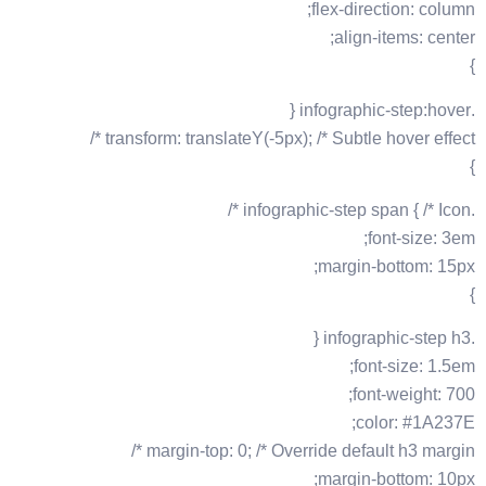
flex-direction: column;
align-items: center;
}
.infographic-step:hover {
transform: translateY(-5px); /* Subtle hover effect */
}
.infographic-step span { /* Icon */
font-size: 3em;
margin-bottom: 15px;
}
.infographic-step h3 {
font-size: 1.5em;
font-weight: 700;
color: #1A237E;
margin-top: 0; /* Override default h3 margin */
margin-bottom: 10px;