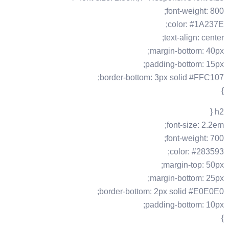
font-weight: 800;
color: #1A237E;
text-align: center;
margin-bottom: 40px;
padding-bottom: 15px;
border-bottom: 3px solid #FFC107;
}
h2 {
font-size: 2.2em;
font-weight: 700;
color: #283593;
margin-top: 50px;
margin-bottom: 25px;
border-bottom: 2px solid #E0E0E0;
padding-bottom: 10px;
}