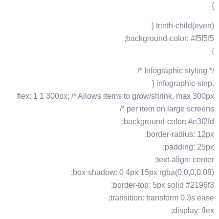
}
tr:nth-child(even) {
background-color: #f5f5f5;
}
/* Infographic styling */
.infographic-step {
flex: 1 1 300px; /* Allows items to grow/shrink, max 300px
per item on large screens */
background-color: #e3f2fd;
border-radius: 12px;
padding: 25px;
text-align: center;
box-shadow: 0 4px 15px rgba(0,0,0,0.08);
border-top: 5px solid #2196f3;
transition: transform 0.3s ease;
display: flex;