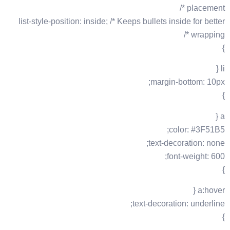
placement */
list-style-position: inside; /* Keeps bullets inside for better
wrapping */
}
li {
margin-bottom: 10px;
}
a {
color: #3F51B5;
text-decoration: none;
font-weight: 600;
}
a:hover {
text-decoration: underline;
}