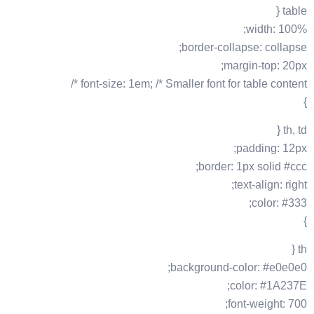
table {
width: 100%;
border-collapse: collapse;
margin-top: 20px;
font-size: 1em; /* Smaller font for table content */
}
th, td {
padding: 12px;
border: 1px solid #ccc;
text-align: right;
color: #333;
}
th {
background-color: #e0e0e0;
color: #1A237E;
font-weight: 700;