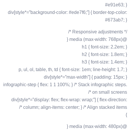
#e91e63; }
div[style*=”background-color: #ede7f6;”] { border-top-color:
#673ab7; }
/* Responsive adjustments */
@media (max-width: 768px) {
h1 { font-size: 2.2em; }
h2 { font-size: 1.8em; }
h3 { font-size: 1.4em; }
p, ul, ol, table, th, td { font-size: 1em; line-height: 1.7; }
div[style*=”max-width”] { padding: 15px; }
.infographic-step { flex: 1 1 100%; } /* Stack infographic steps
on small screens */
div[style*=”display: flex; flex-wrap: wrap;”] { flex-direction:
column; align-items: center; } /* Align stacked items */
}
@media (max-width: 480px) {