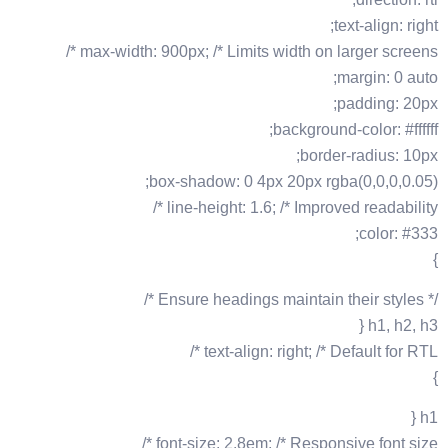
text-align: right;
max-width: 900px; /* Limits width on larger screens */
margin: 0 auto;
padding: 20px;
background-color: #ffffff;
border-radius: 10px;
box-shadow: 0 4px 20px rgba(0,0,0,0.05);
line-height: 1.6; /* Improved readability */
color: #333;
}
/* Ensure headings maintain their styles */
h1, h2, h3 {
text-align: right; /* Default for RTL */
}
h1 {
font-size: 2.8em; /* Responsive font size */