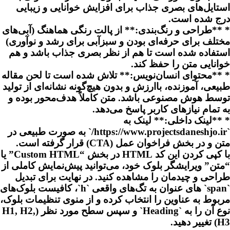
استایل‌های بصری جذاب برای افزایش خوانایی و زیبایی
درج شده است.
* **طراحی و رنگ‌بندی:** از پالت رنگی هماهنگ (آبی‌های
مختلف برای حرفه‌ای بودن و سبزآبی برای رشد و نوآوری)
استفاده شده است تا هم از نظر بصری جذاب باشد و هم
خوانایی متن را حفظ کند.
* **محتوای انسان‌نویس:** تلاش شده است تا لحن مقاله
طبیعی، آموزنده، باارزش و بدون هیچ‌گونه نشانه‌ای از تولید
توسط هوش مصنوعی باشد. متن کاملاً هدف‌محور بوده و
به تمام نیازهای کاربر پاسخ می‌دهد.
* **لینک داخلی:** لینک به
`https://www.projectsdaneshjo.ir/` به صورت طبیعی در
متن و در بخش فراخوان عمل (CTA) قرار گرفته است.
با کپی کردن این کد HTML در بخش “Custom HTML” یا
“متن” ویرایشگر بلوک خود، می‌توانید پیش‌نمایش کاملی از
طراحی و چیدمان را مشاهده کنید. در نهایت برای تبدیل
`span` های عنوان به تگ‌های واقعی `h`، کافیست بلوک‌های
مربوط به عناوین را انتخاب کرده و از منوی تنظیمات بلوک،
نوع آن را به `Heading` و سپس سطح مورد نظر (H1, H2,
H3) تغییر دهید.