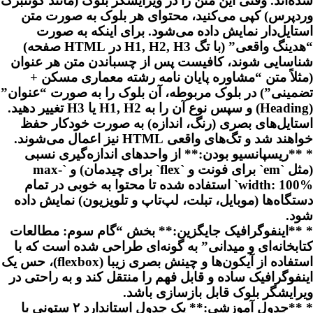
شده‌اند. وقتی این متن را در ویرایشگر بلوک (مانند گوتنبرگ
وردپرس) کپی می‌کنید، محتوای هر بلوک به صورت متن
استایل‌دار نمایش داده می‌شود. برای اینکه به صورت
“هدینگ واقعی” (با تگ H1, H2, H3 در HTML صفحه)
شناسایی شوند، کافیست پس از چسباندن متن هر عنوان
(مثلاً متن “مشاوره پایان نامه رشته معماری مسکن +
تضمینی”) در بلوک مربوطه، آن بلوک را به صورت “عنوان”
(Heading) و سپس نوع آن را به H1, H2 یا H3 تغییر دهید.
استایل‌های بصری (رنگ، اندازه) به صورت خودکار حفظ
خواهند شد و تگ‌های واقعی HTML نیز اعمال می‌شوند.
* **ریسپانسیو بودن:** از واحدهای اندازه‌گیری نسبی
(مثل `em` برای فونت و `flex` برای چیدمان) و `max-
width: 100%` استفاده شده تا محتوا به خوبی در تمام
دستگاه‌ها (موبایل، تبلت، لپ‌تاپ و تلویزیون) نمایش داده
شود.
* **اینفوگرافیک جایگزین:** بخش “گام سوم: مطالعات
کتابخانه‌ای و میدانی” به گونه‌ای طراحی شده است که با
استفاده از آیکون‌ها و چینش بصری زیبا (flexbox)، حس یک
اینفوگرافیک ساده و قابل فهم را منتقل کند و به راحتی در
ویرایشگر بلوک قابل بازسازی باشد.
* **جدول آموزشی:** یک جدول استاندارد ۲ ستونی با