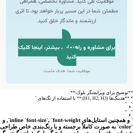
موفقیت طی کنید. مشاوره تخصصی، همراهی
مطمئن شما در این مسیر پربار خواهد بود، تا اثری
ارزشمند و ماندگار خلق کنید.
برای مشاوره و راهنمایی بیشتر، اینجا کلیک
کنید
موفقیت شما، هدف ماست.
**توضیح برای ویرایشگر بلوک:**
* **هدینگ‌ها (H1, H2, H3):** با استفاده از تگ‌های `
`, `
`, `
` و همچنین استایل‌های inline `font-size`, `font-weight`, و
`color` به صورت کاملاً برجسته و با رنگ‌بندی خاص طراحی