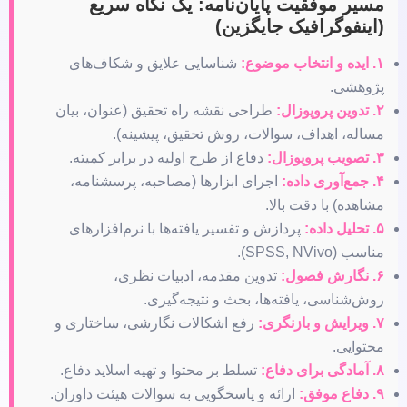
مسیر موفقیت پایان‌نامه: یک نگاه سریع
(اینفوگرافیک جایگزین)
۱. ایده و انتخاب موضوع:
شناسایی علایق و شکاف‌های
پژوهشی.
۲. تدوین پروپوزال:
طراحی نقشه راه تحقیق (عنوان، بیان
مساله، اهداف، سوالات، روش تحقیق، پیشینه).
۳. تصویب پروپوزال:
دفاع از طرح اولیه در برابر کمیته.
۴. جمع‌آوری داده:
اجرای ابزارها (مصاحبه، پرسشنامه،
مشاهده) با دقت بالا.
۵. تحلیل داده:
پردازش و تفسیر یافته‌ها با نرم‌افزارهای
مناسب (SPSS, NVivo).
۶. نگارش فصول:
تدوین مقدمه، ادبیات نظری،
روش‌شناسی، یافته‌ها، بحث و نتیجه‌گیری.
۷. ویرایش و بازنگری:
رفع اشکالات نگارشی، ساختاری و
محتوایی.
۸. آمادگی برای دفاع:
تسلط بر محتوا و تهیه اسلاید دفاع.
۹. دفاع موفق:
ارائه و پاسخگویی به سوالات هیئت داوران.