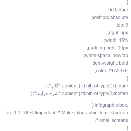
}
td:before {
position: absolute;
top: 0;
right: 6px;
width: 45%;
padding-right: 10px;
white-space: nowrap;
font-weight: bold;
color: #1A237E;
}
td:nth-of-type(1):before { content: “گام:”; }
td:nth-of-type(2):before { content: “شرح فرآیند:”; }
.infographic-box {
flex: 1 1 100% !important; /* Make infographic items stack on
small screens */
}