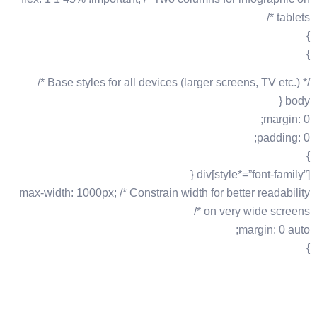
tablets */
}
}
/* Base styles for all devices (larger screens, TV etc.) */
body {
margin: 0;
padding: 0;
}
div[style*=”font-family”] {
max-width: 1000px; /* Constrain width for better readability
on very wide screens */
margin: 0 auto;
}