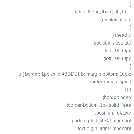
}
table, thead, tbody, th, td, tr {
display: block;
}
thead tr {
position: absolute;
top: -9999px;
left: -9999px;
}
tr { border: 1px solid #BBDEFB; margin-bottom: 10px;
border-radius: 5px; }
td {
border: none;
border-bottom: 1px solid #eee;
position: relative;
padding-left: 50% !important;
text-align: right !important;