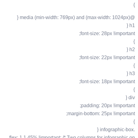
}
@media (min-width: 769px) and (max-width: 1024px) {
h1 {
font-size: 28px !important;
}
h2 {
font-size: 22px !important;
}
h3 {
font-size: 18px !important;
}
div {
padding: 20px !important;
margin-bottom: 25px !important;
}
.infographic-box {
flex: 1 1 45% !important; /* Two columns for infographic on