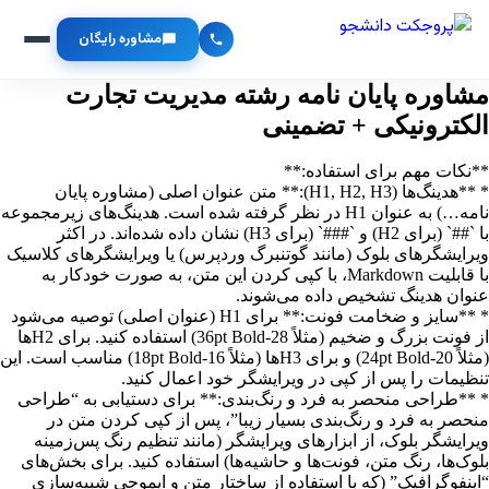
مشاوره رایگان
مشاوره پایان نامه رشته مدیریت تجارت
الکترونیکی + تضمینی
**نکات مهم برای استفاده:**
* **هدینگ‌ها (H1, H2, H3):** متن عنوان اصلی (مشاوره پایان
نامه…) به عنوان H1 در نظر گرفته شده است. هدینگ‌های زیرمجموعه
با `##` (برای H2) و `###` (برای H3) نشان داده شده‌اند. در اکثر
ویرایشگرهای بلوک (مانند گوتنبرگ وردپرس) یا ویرایشگرهای کلاسیک
با قابلیت Markdown، با کپی کردن این متن، به صورت خودکار به
عنوان هدینگ تشخیص داده می‌شوند.
* **سایز و ضخامت فونت:** برای H1 (عنوان اصلی) توصیه می‌شود
از فونت بزرگ و ضخیم (مثلاً 28-36pt Bold) استفاده کنید. برای H2ها
(مثلاً 20-24pt Bold) و برای H3ها (مثلاً 16-18pt Bold) مناسب است. این
تنظیمات را پس از کپی در ویرایشگر خود اعمال کنید.
* **طراحی منحصر به فرد و رنگ‌بندی:** برای دستیابی به “طراحی
منحصر به فرد و رنگ‌بندی بسیار زیبا”، پس از کپی کردن متن در
ویرایشگر بلوک، از ابزارهای ویرایشگر (مانند تنظیم رنگ پس‌زمینه
بلوک‌ها، رنگ متن، فونت‌ها و حاشیه‌ها) استفاده کنید. برای بخش‌های
“اینفوگرافیک” (که با استفاده از ساختار متن و ایموجی شبیه‌سازی