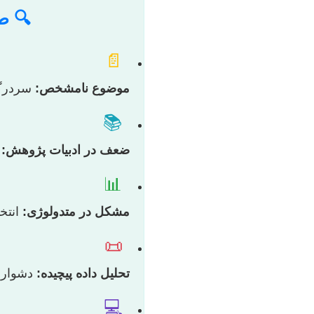
🔍 ط
📄
موضوع نامشخص:
سردرگم
📚
ضعف در ادبیات پژوهش:
ع
📊
مشکل در متدولوژی:
انتخ
📜
تحلیل داده پیچیده:
دشواری 
💻