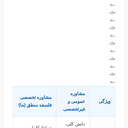
–>
<!–
–>
<!–
–>
<!–
–>
<!–
–>
<!–
–>
مشاوره
مشاوره تخصصی
ویژگی
عمومی و
فلسفه منطق (ما)
غیرتخصصی
دانش کلی،
تسلط کامل بر