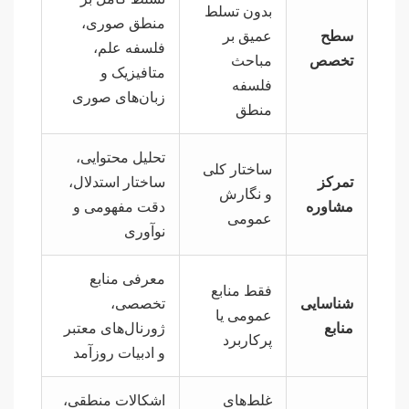
بدون تسلط
منطق صوری،
سطح
عمیق بر
فلسفه علم،
تخصص
مباحث
متافیزیک و
فلسفه
زبان‌های صوری
منطق
تحلیل محتوایی،
ساختار کلی
تمرکز
ساختار استدلال،
و نگارش
مشاوره
دقت مفهومی و
عمومی
نوآوری
معرفی منابع
فقط منابع
شناسایی
تخصصی،
عمومی یا
منابع
ژورنال‌های معتبر
پرکاربرد
و ادبیات روزآمد
غلط‌های
اشکالات منطقی،