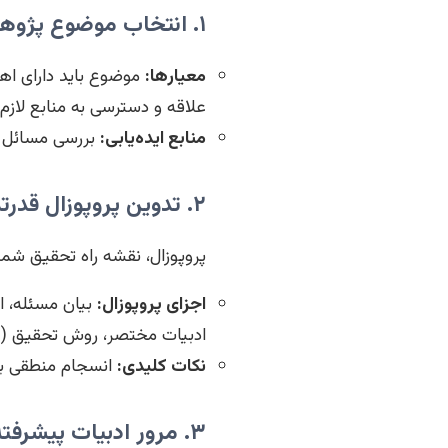
۱. انتخاب موضوع پژوهشی نوآورانه و مرتبط
معیارها:
موضوع باید دارای اهم
علاقه و دسترسی به منابع لازم 
منابع ایده‌یابی:
بررسی مسائل رو
۲. تدوین پروپوزال قدرتمند و دفاع از آن
پروپوزال، نقشه راه تحقیق شم
اجزای پروپوزال:
بیان مسئله، ا
ادبیات مختصر، روش تحقیق (جام
نکات کلیدی:
انسجام منطقی بی
۳. مرور ادبیات پیشرفته و نظام‌مند