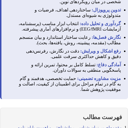
شخصی در میان رویکردهای نوین.
تدوین پروپوزال:
ساختاردهی اهداف، فرضیات و
متدولوژی به شیوه‌ای مستدل.
گردآوری و تحلیل داده:
انتخاب ابزار مناسب (پرسشنامه،
آزمایشات EEG/fMRI) و نرم‌افزارهای آماری پیشرفته.
نگارش فصل‌ها:
رعایت ساختار استاندارد و بیان منسجم
مطالب (مقدمه، پیشینه، روش، یافته‌ها، بحث).
رفع اشکال و ویرایش:
دقت در نگارش، رفرنس‌دهی
دقیق و کاهش حداکثری سرقت علمی.
آمادگی دفاع:
تسلط کامل بر محتوا، تمرین ارائه و
پاسخگویی منطقی به سوالات داوران.
مزیت مشاوره تضمینی:
حمایت تخصصی، هدفمند و گام
به گام در تمام مراحل برای اطمینان از کیفیت، اصالت و
موفقیت پژوهش شما.
فهرست مطالب
مقدمه‌ای بر زبان شناسی روانشناختی و اهمیت پایان نامه