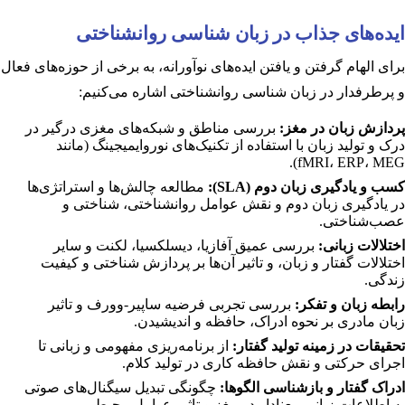
ایده‌های جذاب در زبان شناسی روانشناختی
برای الهام گرفتن و یافتن ایده‌های نوآورانه، به برخی از حوزه‌های فعال
و پرطرفدار در زبان شناسی روانشناختی اشاره می‌کنیم:
پردازش زبان در مغز:
بررسی مناطق و شبکه‌های مغزی درگیر در
درک و تولید زبان با استفاده از تکنیک‌های نوروایمیجینگ (مانند
fMRI، ERP، MEG).
کسب و یادگیری زبان دوم (SLA):
مطالعه چالش‌ها و استراتژی‌ها
در یادگیری زبان دوم و نقش عوامل روانشناختی، شناختی و
عصب‌شناختی.
اختلالات زبانی:
بررسی عمیق آفازیا، دیسلکسیا، لکنت و سایر
اختلالات گفتار و زبان، و تاثیر آن‌ها بر پردازش شناختی و کیفیت
زندگی.
رابطه زبان و تفکر:
بررسی تجربی فرضیه ساپیر-وورف و تاثیر
زبان مادری بر نحوه ادراک، حافظه و اندیشیدن.
تحقیقات در زمینه تولید گفتار:
از برنامه‌ریزی مفهومی و زبانی تا
اجرای حرکتی و نقش حافظه کاری در تولید کلام.
ادراک گفتار و بازشناسی الگوها:
چگونگی تبدیل سیگنال‌های صوتی
به اطلاعات زبانی معنادار در مغز و تاثیر عوامل محیطی.