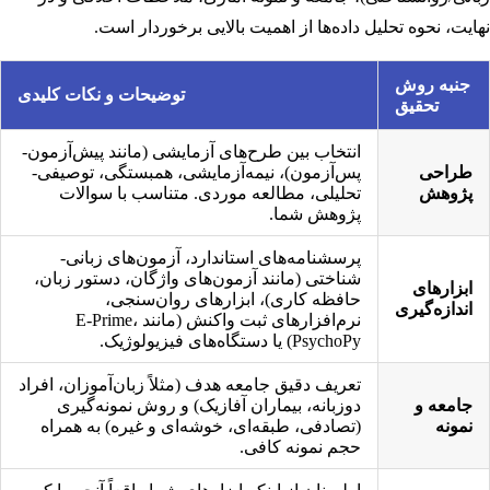
نهایت، نحوه تحلیل داده‌ها از اهمیت بالایی برخوردار است.
جنبه روش
توضیحات و نکات کلیدی
تحقیق
انتخاب بین طرح‌های آزمایشی (مانند پیش‌آزمون-
طراحی
پس‌آزمون)، نیمه‌آزمایشی، همبستگی، توصیفی-
پژوهش
تحلیلی، مطالعه موردی. متناسب با سوالات
پژوهش شما.
پرسشنامه‌های استاندارد، آزمون‌های زبانی-
شناختی (مانند آزمون‌های واژگان، دستور زبان،
ابزارهای
حافظه کاری)، ابزارهای روان‌سنجی،
اندازه‌گیری
نرم‌افزارهای ثبت واکنش (مانند E-Prime،
PsychoPy) یا دستگاه‌های فیزیولوژیک.
تعریف دقیق جامعه هدف (مثلاً زبان‌آموزان، افراد
جامعه و
دوزبانه، بیماران آفازیک) و روش نمونه‌گیری
نمونه
(تصادفی، طبقه‌ای، خوشه‌ای و غیره) به همراه
حجم نمونه کافی.