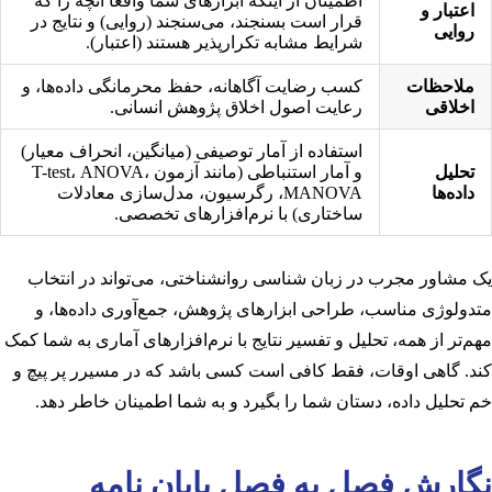
اطمینان از اینکه ابزارهای شما واقعاً آنچه را که
اعتبار و
قرار است بسنجند، می‌سنجند (روایی) و نتایج در
روایی
شرایط مشابه تکرارپذیر هستند (اعتبار).
ملاحظات
کسب رضایت آگاهانه، حفظ محرمانگی داده‌ها، و
اخلاقی
رعایت اصول اخلاق پژوهش انسانی.
استفاده از آمار توصیفی (میانگین، انحراف معیار)
تحلیل
و آمار استنباطی (مانند آزمون T-test، ANOVA،
داده‌ها
MANOVA، رگرسیون، مدل‌سازی معادلات
ساختاری) با نرم‌افزارهای تخصصی.
یک مشاور مجرب در زبان شناسی روانشناختی، می‌تواند در انتخاب
متدولوژی مناسب، طراحی ابزارهای پژوهش، جمع‌آوری داده‌ها، و
مهم‌تر از همه، تحلیل و تفسیر نتایج با نرم‌افزارهای آماری به شما کمک
کند. گاهی اوقات، فقط کافی است کسی باشد که در مسیرر پر پیچ و
خم تحلیل داده، دستان شما را بگیرد و به شما اطمینان خاطر دهد.
نگارش فصل به فصل پایان نامه