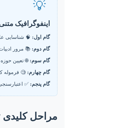
💡
اینفوگرافیک متنی:
گام اول:
🧠 شناسایی علای
گام دوم:
📚 مرور ادبیا
گام سوم:
🌐 تعیین حوز
گام چهارم:
🧐 فرموله ک
گام پنجم:
✅ اعتبارسنجی و
مراحل کلیدی تد