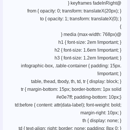
@keyframes fadeInRight {
from { opacity: 0; transform: translateX(20px); }
to { opacity: 1; transform: translateX(0); }
}
@media (max-width: 768px) {
h1 { font-size: 2em !important; }
h2 { font-size: 1.6em !important; }
h3 { font-size: 1.2em !important; }
.infographic-box, .table-container { padding: 15px
!important; }
table, thead, tbody, th, td, tr { display: block; }
tr { margin-bottom: 15px; border-bottom: 1px solid
#e0e7ff; padding-bottom: 10px;}
td:before { content: attr(data-label); font-weight: bold;
margin-right: 10px; }
th { display: none; }
td { text-align: right; border: none; padding: 8px 0; }