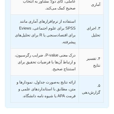
عاملی، کای دو)؛ مشاور به انتخاب
آماری
صحیح کمک می‌کند.
استفاده از نرم‌افزارهای آماری مانند
۳. اجرای
SPSS برای علوم اجتماعی، Eviews
تحلیل
برای اقتصادسنجی یا R برای تحلیل‌های
پیشرفته.
درک معنی P-value، ضرایب رگرسیون،
۴. تفسیر
و ارتباط آن‌ها با فرضیات تحقیق برای
نتایج
استنتاج صحیح.
ارائه نتایج به‌صورت جداول، نمودارها و
۵.
متن، مطابق با استانداردهای علمی و
گزارش‌دهی
فرمت APA یا شیوه نامه دانشگاه.