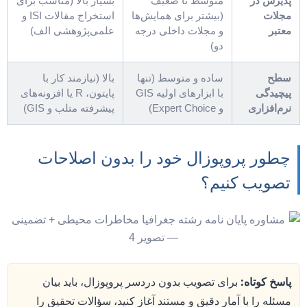
پذیرش در
متوسط تا ضعیف
بسیار بالا (مناسب برای
مجلات
(بیشتر برای همایش‌ها
استخراج مقالات ISI و
معتبر
و مجلات داخلی درجه
علمی‌پژوهشی الف)
دو)
سطح
ساده و متوسط (تنها
بالا (نیازمند کار با
پیچیدگی
با ابزارهای اولیه GIS
پایتون، R یا افزونه‌های
نرم‌افزاری
و Expert Choice)
پیشرفته متلب و GIS)
چطور پروپوزال خود را بدون اصلاحات
تصویب کنیم؟
پاسخ کوتاه:
برای تصویب بدون دردسر پروپوزال، باید بیان
مسئله را با آمار دقیق و مستند آغاز کنید، سؤالات تحقیق را