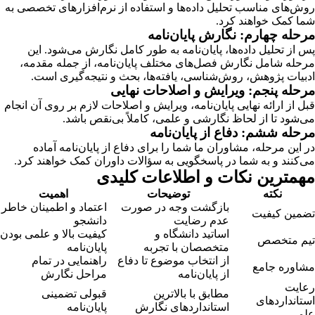
روش‌های مناسب تحلیل داده‌ها و استفاده از نرم‌افزارهای تخصصی به
شما کمک خواهند کرد.
مرحله چهارم: نگارش پایان‌نامه
پس از تحلیل داده‌ها، پایان‌نامه به طور کامل نگارش می‌شود. این
مرحله شامل نگارش فصل‌های مختلف پایان‌نامه، از جمله مقدمه،
ادبیات پژوهش، روش‌شناسی، یافته‌ها، بحث و نتیجه‌گیری است.
مرحله پنجم: ویرایش و اصلاحات نهایی
قبل از ارائه نهایی پایان‌نامه، ویرایش و اصلاحات لازم بر روی آن انجام
می‌شود تا از لحاظ نگارشی و علمی، کاملاً بی‌نقص باشد.
مرحله ششم: دفاع از پایان‌نامه
در این مرحله، مشاوران ما شما را برای دفاع از پایان‌نامه آماده
می‌کنند و به شما در پاسخگویی به سؤالات داوران کمک خواهند کرد.
مهمترین نکات و اطلاعات کلیدی
نکته
توضیحات
اهمیت
بازگشت وجه در صورت
اعتماد و اطمینان خاطر
تضمین کیفیت
عدم رضایت
دانشجو
اساتید دانشگاه و
کیفیت بالا و علمی بودن
تیم متخصص
متخصصان با تجربه
پایان‌نامه
از انتخاب موضوع تا دفاع
راهنمایی در تمام
مشاوره جامع
از پایان‌نامه
مراحل نگارش
رعایت
مطابق با بالاترین
قبولی تضمینی
استانداردهای
استانداردهای نگارش
پایان‌نامه
علمی