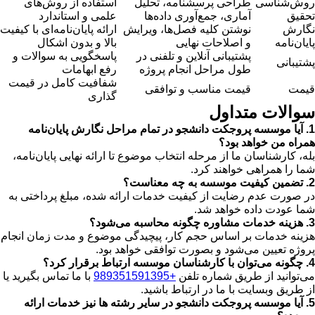
روش‌شناسی
طراحی پرسشنامه، تحلیل
استفاده از روش‌های
تحقیق
آماری، جمع‌آوری داده‌ها
علمی و استاندارد
نگارش
نوشتن کلیه فصل‌ها، ویرایش
ارائه پایان‌نامه‌ای با کیفیت
پایان‌نامه
و اصلاحات نهایی
بالا و بدون اشکال
پشتیبانی آنلاین و تلفنی در
پاسخگویی به سوالات و
پشتیبانی
طول مراحل انجام پروژه
رفع ابهامات
شفافیت کامل در قیمت
قیمت
قیمت مناسب و توافقی
گذاری
سوالات متداول
1. آیا موسسه پروجکت دانشجو در تمام مراحل نگارش پایان‌نامه
همراه من خواهد بود؟
بله، کارشناسان ما از مرحله انتخاب موضوع تا ارائه نهایی پایان‌نامه،
شما را همراهی خواهند کرد.
2. تضمین کیفیت موسسه به چه معناست؟
در صورت عدم رضایت از کیفیت خدمات ارائه شده، مبلغ پرداختی به
شما عودت داده خواهد شد.
3. هزینه خدمات مشاوره چگونه محاسبه می‌شود؟
هزینه خدمات بر اساس حجم کار، پیچیدگی موضوع و مدت زمان انجام
پروژه تعیین می‌شود و بصورت توافقی خواهد بود.
4. چگونه می‌توان با کارشناسان موسسه ارتباط برقرار کرد؟
می‌توانید از طریق شماره تلفن
+989351591395
با ما تماس بگیرید یا
از طریق وبسایت با ما در ارتباط باشید.
5. آیا موسسه پروجکت دانشجو در سایر رشته ها نیز خدمات ارائه