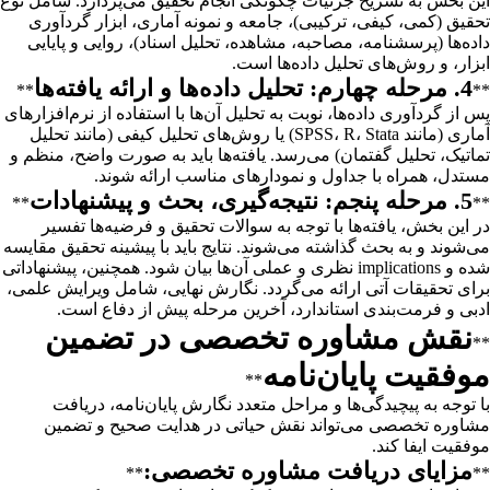
این بخش به تشریح جزئیات چگونگی انجام تحقیق می‌پردازد. شامل نوع
تحقیق (کمی، کیفی، ترکیبی)، جامعه و نمونه آماری، ابزار گردآوری
داده‌ها (پرسشنامه، مصاحبه، مشاهده، تحلیل اسناد)، روایی و پایایی
ابزار، و روش‌های تحلیل داده‌ها است.
4. مرحله چهارم: تحلیل داده‌ها و ارائه یافته‌ها
**
**
پس از گردآوری داده‌ها، نوبت به تحلیل آن‌ها با استفاده از نرم‌افزارهای
آماری (مانند SPSS، R، Stata) یا روش‌های تحلیل کیفی (مانند تحلیل
تماتیک، تحلیل گفتمان) می‌رسد. یافته‌ها باید به صورت واضح، منظم و
مستدل، همراه با جداول و نمودارهای مناسب ارائه شوند.
5. مرحله پنجم: نتیجه‌گیری، بحث و پیشنهادات
**
**
در این بخش، یافته‌ها با توجه به سوالات تحقیق و فرضیه‌ها تفسیر
می‌شوند و به بحث گذاشته می‌شوند. نتایج باید با پیشینه تحقیق مقایسه
شده و implications نظری و عملی آن‌ها بیان شود. همچنین، پیشنهاداتی
برای تحقیقات آتی ارائه می‌گردد. نگارش نهایی، شامل ویرایش علمی،
ادبی و فرمت‌بندی استاندارد، آخرین مرحله پیش از دفاع است.
نقش مشاوره تخصصی در تضمین
**
موفقیت پایان‌نامه
**
با توجه به پیچیدگی‌ها و مراحل متعدد نگارش پایان‌نامه، دریافت
مشاوره تخصصی می‌تواند نقش حیاتی در هدایت صحیح و تضمین
موفقیت ایفا کند.
مزایای دریافت مشاوره تخصصی:
**
**