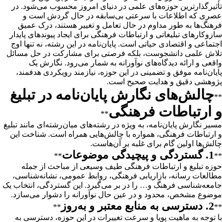
تأثیرگذارترین حوزه‌های علمی در دنیای امروز محسوب می‌شود. در
عصری که اطلاعات با سرعتی بی‌سابقه در حال گردش است و
فرهنگ‌ها به طور مداوم در حال تعامل و تغییر هستند، درک عمیق
سازوکارهای تبلیغاتی و ارتباطات فرهنگی برای ایجاد پیوندهای پایدار
اجتماعی و اقتصادی حیاتی است. پایان‌نامه در این رشته، نه تنها اوج
تلاش علمی دانشجوست، بلکه فرصتی برای مشارکت در حل مسائل
واقعی و ارائه دیدگاه‌های نوآورانه به شمار می‌رود. نگارش یک
پایان‌نامه موفق و تضمینی در این حوزه، نیازمند رویکردی هدفمند،
پژوهشی دقیق و هدایت صحیح است.
چالش‌های نگارش پایان‌نامه در تبلیغ
**
و ارتباطات فرهنگی
**
مسیر نگارش پایان‌نامه، به ویژه در رشته‌های میان‌رشته‌ای مانند تبلیغ
و ارتباطات فرهنگی، همواره با چالش‌هایی همراه است. شناخت این
چالش‌ها اولین گام برای غلبه بر آن‌هاست.
1. گستردگی و پیچیدگی موضوعات
**
**
حوزه تبلیغ و ارتباطات فرهنگی طیف وسیعی از مباحث از جمله
مطالعات رسانه، بازاریابی فرهنگی، روابط عمومی، نشانه‌شناسی،
جامعه‌شناسی فرهنگ و… را در بر می‌گیرد. این گستردگی، انتخاب یک
موضوع مشخص، محدود و در عین حال نوآورانه را دشوار می‌سازد.
2. دسترسی به منابع معتبر و به‌روز
**
**
با توجه به ماهیت پویا و سرعت تغییرات در این حوزه، دسترسی به