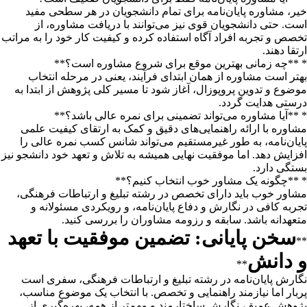
خیر، مشاوره پایان‌نامه برای تمام دانشجویان در هر سطحی مفید
است. حتی دانشجویان قوی نیز می‌توانند با دریافت مشاوره، از
تخصص و تجربه افراد آگاه استفاده کرده و کیفیت کار خود را به مراتب
ارتقا دهند.
* **چه زمانی بهترین موقع برای شروع مشاوره است؟**
بهتر است مشاوره از همان ابتدای فرآیند، یعنی در مرحله انتخاب
موضوع و تدوین پروپوزال، آغاز شود تا مسیر کلی پژوهش از ابتدا به
درستی هدایت گردد.
* **آیا مشاوره می‌تواند تضمینی برای نمره عالی باشد؟**
مشاوره با ارائه راهنمایی‌های دقیق و کمک به ارتقای کیفیت علمی
پایان‌نامه، به طور غیرمستقیم می‌تواند شانس کسب نمره عالی را
افزایش دهد. اما موفقیت نهایی همیشه به تلاش و تعهد خود دانشجو نیز
بستگی دارد.
* **چگونه یک مشاور خوب انتخاب کنیم؟**
مشاور خوب باید دارای تخصص در رشته تبلیغ و ارتباطات فرهنگی،
تجربه کافی در نگارش و دفاع پایان‌نامه، و رویکردی مسئولانه و
متعهدانه باشد. سابقه و رزومه مشاوران را بررسی کنید.
سخن پایانی: تضمین موفقیت با تعهد
**
و دانش
**
نگارش پایان‌نامه در رشته تبلیغ و ارتباطات فرهنگی، سفری است
پربار اما نیازمند راهنمایی و تخصص. با انتخاب یک موضوع مناسب،
پژوهش عمیق، نگارش ساختارمند و مهم‌تر از همه، بهره‌گیری از