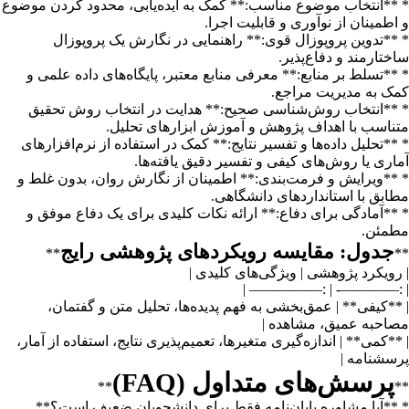
* **انتخاب موضوع مناسب:** کمک به ایده‌یابی، محدود کردن موضوع
و اطمینان از نوآوری و قابلیت اجرا.
* **تدوین پروپوزال قوی:** راهنمایی در نگارش یک پروپوزال
ساختارمند و دفاع‌پذیر.
* **تسلط بر منابع:** معرفی منابع معتبر، پایگاه‌های داده علمی و
کمک به مدیریت مراجع.
* **انتخاب روش‌شناسی صحیح:** هدایت در انتخاب روش تحقیق
متناسب با اهداف پژوهش و آموزش ابزارهای تحلیل.
* **تحلیل داده‌ها و تفسیر نتایج:** کمک در استفاده از نرم‌افزارهای
آماری یا روش‌های کیفی و تفسیر دقیق یافته‌ها.
* **ویرایش و فرمت‌بندی:** اطمینان از نگارش روان، بدون غلط و
مطابق با استانداردهای دانشگاهی.
* **آمادگی برای دفاع:** ارائه نکات کلیدی برای یک دفاع موفق و
مطمئن.
جدول: مقایسه رویکردهای پژوهشی رایج
**
**
| رویکرد پژوهشی | ویژگی‌های کلیدی |
| :————- | :————— |
| **کیفی** | عمق‌بخشی به فهم پدیده‌ها، تحلیل متن و گفتمان،
مصاحبه عمیق، مشاهده |
| **کمی** | اندازه‌گیری متغیرها، تعمیم‌پذیری نتایج، استفاده از آمار،
پرسشنامه |
پرسش‌های متداول (FAQ)
**
**
* **آیا مشاوره پایان‌نامه فقط برای دانشجویان ضعیف است؟**