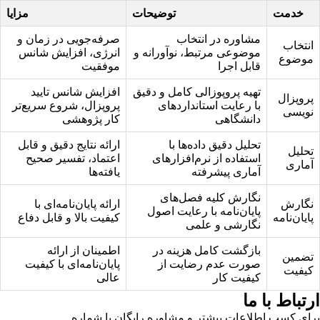
خدمت
توضیحات
مزایا
مشاوره در انتخاب
صرفه‌جویی در زمان و
انتخاب
موضوعی مرتبط، نوآورانه و
انرژی، افزایش شانس
موضوع
قابل اجرا
موفقیت
تهیه پروپوزالی کامل و دقیق
افزایش شانس تایید
پروپزال
با رعایت استانداردهای
پروپزال، شروع سریع‌تر
نویسی
دانشگاهی
کار پژوهشی
تحلیل دقیق داده‌ها با
ارائه نتایج دقیق و قابل
تحلیل
استفاده از نرم‌افزارهای
اعتماد، تفسیر صحیح
آماری
آماری پیشرفته
یافته‌ها
نگارش کلیه فصل‌های
نگارش
ارائه پایان‌نامه‌ای با
پایان‌نامه با رعایت اصول
پایان‌نامه
کیفیت بالا و قابل دفاع
نگارشی و علمی
بازگشت کامل هزینه در
اطمینان از ارائه
تضمین
صورت عدم رضایت از
پایان‌نامه‌ای با کیفیت
کیفیت
کیفیت کار
عالی
ارتباط با ما
برای کسب اطلاعات بیشتر و مشاوره رایگان با شماره