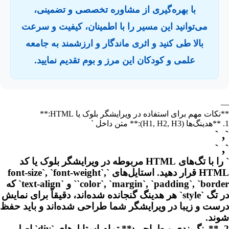
با بهره‌گیری از مشاوره تخصصی و تضمینی،
می‌توانید این مسیر را با اطمینان، کیفیت و سرعت
بالا طی کنید و اثری ماندگار و ارزشمند به جامعه
علمی و کودکان این مرز و بوم تقدیم نمایید.
—
**نکات مهم برای استفاده در ویرایشگر بلوک یا HTML:**
1. **هدینگ‌ها (H1, H2, H3):** متن داخل `
`, `
`, `
` را با تگ‌های HTML مربوطه در ویرایشگر بلوک یا کد
HTML قرار دهید. استایل‌های `font-size`, `font-weight`,
`color`, `margin`, `padding`, `border` و `text-align` که
در تگ `style` هر هدینگ گنجانده شده‌اند، دقیقاً برای نمایش
درست و زیبا در ویرایشگر شما طراحی شده‌اند و باید حفظ
شوند.
2. **رنگ‌بندی و طراحی:** تمام استایل‌های `div` اصلی،