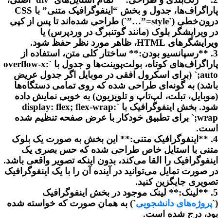
پاراگراف‌ها، جدول و بخش “اینفوگرافیک متنی” با CSS
درون‌خطی (`style=”…”`) طراحی شده‌اند تا پس از کپی
در ویرایشگر بلوک (مانند گوتنبرگ در وردپرس) یا
ویرایشگرهای HTML، ظاهر مورد نظر حفظ شود.
3. **رسپانسیو بودن:** ساختار کلی متن، استفاده از
پاراگراف‌های کوتاه، بولت‌پوینت‌ها و جدول با `overflow-x:
auto;` (برای اسکرول افقی در موبایل اگر جدول عریض
باشد) به گونه‌ای طراحی شده که روی تمامی دستگاه‌ها
(موبایل، تبلت، لپ‌تاپ و تلویزیون) به خوبی نمایش داده
شود. بخش اینفوگرافیک با `display: flex; flex-wrap:
wrap;` برای تطبیق خودکار با عرض صفحه تنظیم شده
است.
4. **اینفوگرافیک متنی:** این بخش به صورت یک بلوک
متنی با استایل خاص طراحی شده که حس بصری یک
اینفوگرافیک را القا می‌کند، بدون اینکه تصویر واقعی باشد.
در صورت تمایل می‌توانید در آینده آن را با یک اینفوگرافیک
تصویری جایگزین کنید.
5. **لینک:** لینک موجود در بخش اینفوگرافیک
(`
پروژه‌های دانشجویی
`) به همان صورت که خواسته شده
بود، درج شده است.