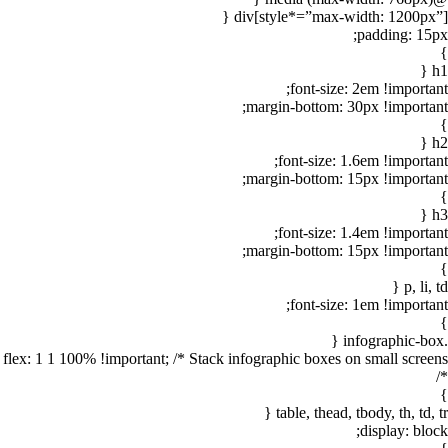
div[style*=”max-width: 1200px”] {
padding: 15px;
}
h1 {
font-size: 2em !important;
margin-bottom: 30px !important;
}
h2 {
font-size: 1.6em !important;
margin-bottom: 15px !important;
}
h3 {
font-size: 1.4em !important;
margin-bottom: 15px !important;
}
p, li, td {
font-size: 1em !important;
}
.infographic-box {
flex: 1 1 100% !important; /* Stack infographic boxes on small screens
*/
}
table, thead, tbody, th, td, tr {
display: block;