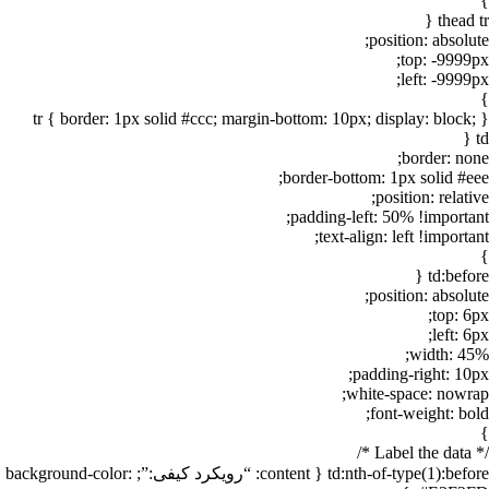
}
thead tr {
position: absolute;
top: -9999px;
left: -9999px;
}
tr { border: 1px solid #ccc; margin-bottom: 10px; display: block; }
td {
border: none;
border-bottom: 1px solid #eee;
position: relative;
padding-left: 50% !important;
text-align: left !important;
}
td:before {
position: absolute;
top: 6px;
left: 6px;
width: 45%;
padding-right: 10px;
white-space: nowrap;
font-weight: bold;
}
/* Label the data */
td:nth-of-type(1):before { content: “رویکرد کیفی:”; background-color: