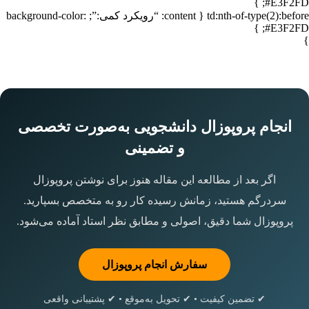
#E3F2FD; }
td:nth-of-type(2):before { content: “رویکرد کمی:”; background-color:
#E3F2FD; }
}
انجام پروپوزال دانشجویی به‌صورت تخصصی
و تضمینی
اگر بعد از مطالعه این مقاله هنوز برای نوشتن پروپوزال
سردرگم هستید، زمانش رسیده کار رو به متخصص بسپارید.
پروپوزال شما دقیق، اصولی و مطابق نظر استاد آماده می‌شود.
سفارش انجام پروپوزال
✔ تضمین کیفیت • ✔ تحویل به‌موقع • ✔ پشتیبانی واقعی