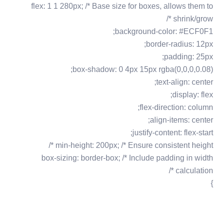
flex: 1 1 280px; /* Base size for boxes, allows them to
shrink/grow */
background-color: #ECF0F1;
border-radius: 12px;
padding: 25px;
box-shadow: 0 4px 15px rgba(0,0,0,0.08);
text-align: center;
display: flex;
flex-direction: column;
align-items: center;
justify-content: flex-start;
min-height: 200px; /* Ensure consistent height */
box-sizing: border-box; /* Include padding in width
calculation */
}