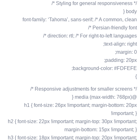
/* Styling for general responsiveness */
body {
font-family: ‘Tahoma’, sans-serif; /* A common, clean
Persian-friendly font */
direction: rtl; /* For right-to-left languages */
text-align: right;
margin: 0;
padding: 20px;
background-color: #FDFEFE;
}
/* Responsive adjustments for smaller screens */
@media (max-width: 768px) {
h1 { font-size: 26px !important; margin-bottom: 20px
!important; }
h2 { font-size: 22px !important; margin-top: 30px !important;
margin-bottom: 15px !important; }
h3 { font-size: 18px !important; margin-top: 20px !important;