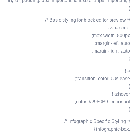
th, td { padding: 6px !important; font-size: 14px !important; }
}
/* Basic styling for block editor preview */
.wp-block {
max-width: 800px;
margin-left: auto;
margin-right: auto;
}
a {
transition: color 0.3s ease;
}
a:hover {
color: #2980B9 !important;
}
/* Infographic Specific Styling */
.infographic-box {