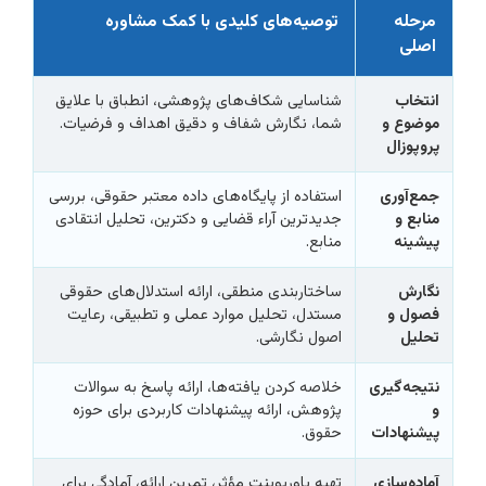
مرحله
توصیه‌های کلیدی با کمک مشاوره
اصلی
انتخاب
شناسایی شکاف‌های پژوهشی، انطباق با علایق
موضوع و
شما، نگارش شفاف و دقیق اهداف و فرضیات.
پروپوزال
جمع‌آوری
استفاده از پایگاه‌های داده معتبر حقوقی، بررسی
منابع و
جدیدترین آراء قضایی و دکترین، تحلیل انتقادی
پیشینه
منابع.
نگارش
ساختاربندی منطقی، ارائه استدلال‌های حقوقی
فصول و
مستدل، تحلیل موارد عملی و تطبیقی، رعایت
تحلیل
اصول نگارشی.
نتیجه‌گیری
خلاصه کردن یافته‌ها، ارائه پاسخ به سوالات
و
پژوهش، ارائه پیشنهادات کاربردی برای حوزه
پیشنهادات
حقوق.
آماده‌سازی
تهیه پاورپوینت مؤثر، تمرین ارائه، آمادگی برای